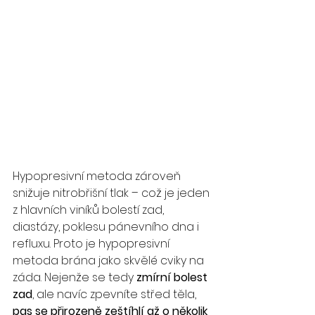
Hypopresivní metoda zároveň 
snižuje nitrobřišní tlak – což je jeden 
z hlavních viníků bolestí zad, 
diastázy, poklesu pánevního dna i 
refluxu. Proto je hypopresivní 
metoda brána jako skvělé cviky na 
záda. Nejenže se tedy 
zmírní bolest 
zad
, ale navíc zpevníte střed těla, 
pas se přirozeně zeštíhlí až o několik 