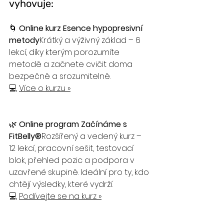
vyhovuje:
🌀 
Online kurz Esence hypopresivní 
metody
Krátký a výživný základ – 6 
lekcí, díky kterým porozumíte 
metodě a začnete cvičit doma 
bezpečně a srozumitelně.
💻 
Více o kurzu »
🌿 
Online program Začínáme s 
FitBelly®
Rozšířený a vedený kurz – 
12 lekcí, pracovní sešit, testovací 
blok, přehled pozic a podpora v 
uzavřené skupině. Ideální pro ty, kdo 
chtějí výsledky, které vydrží.
💻 
Podívejte se na kurz »