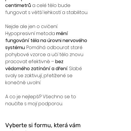
centimetrů
 a celé tělo bude 
fungovat s větší lehkostí a stabilitou.
Nejde ale jen o cvičení. 
Hypopresivní metoda 
mění 
fungování těla na úrovni nervového 
systému
. Pomáhá odbourat staré 
pohybové vzorce a učí tělo znovu 
pracovat efektivně – 
bez 
vědomého zatínání a dření
. Slabé 
svaly se zaktivují, přetížené se 
konečně uvolní.
A co je nejlepší? Všechno se to 
naučíte s mojí podporou.
Vyberte si formu, která vám 