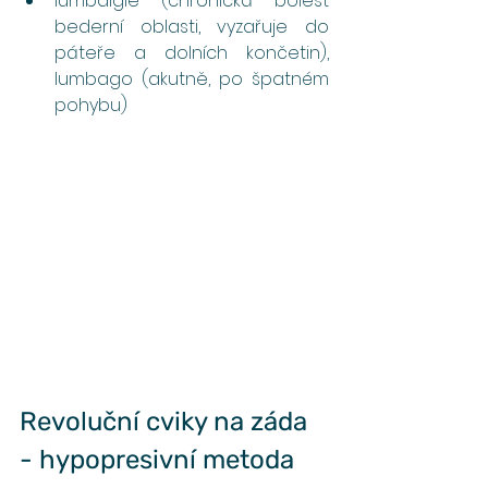
lumbalgie (chronická bolest 
bederní oblasti, vyzařuje do 
páteře a dolních končetin), 
lumbago (akutně, po špatném 
pohybu)
Revoluční cviky na záda 
- hypopresivní metoda