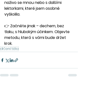
naživo se mnou nebo s dalšími 
lektorkami, které jsem osobně 
vyškolila.
👉 
Začněte jinak – dechem, bez 
tlaku, s hlubokým účinkem. Objevte 
metodu, která s vámi bude držet 
krok.
držení těla
Zobrazit vše
Nejnovější příspěvky