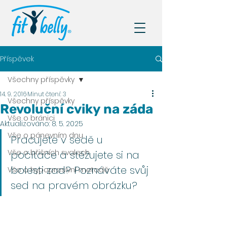
Příspěvek
Všechny příspěvky
14. 9. 2016
Minut čtení: 3
Všechny příspěvky
Revoluční cviky na záda
Vše o bránici
Aktualizováno:
8. 5. 2025
Vše o pánevním dnu
Pracujete v sedě u 
Vše o břišních svalech
počítače a stěžujete si na 
bolesti zad? Poznáváte svůj 
Vše o hypopresivní metodě
sed na pravém obrázku? 