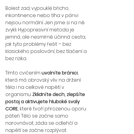
Bolest zad, vypouklé břicho, 
inkontinence nebo tíha v pánvi 
nejsou normální. Jen jsme si na ně 
zvykli. Hypopresivní metoda je 
jemná, ale nesmírně účinná cesta, 
jak tyto problémy řešit – bez 
klasického posilování, bez tlačení a 
bez rizika.
Tímto cvičením 
uvolníte bránici
, 
která má obrovský vliv na držení 
těla i na celkové napětí v 
organismu. 
Zklidníte dech, zlepšíte 
postoj a aktivujete hluboké svaly 
CORE
, které tvoří přirozenou oporu 
páteři. Tělo se začne samo 
narovnávat, záda se odlehčí a 
napětí se začne rozplývat.