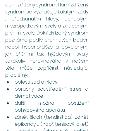
dolní zkřížený syndrom. Horní zkřížený 
syndrom se vyznačuje kulatými zády 
, předsunutím hlavy, ochablými 
mezilopatkovými svaly a zkrácenými 
prsními svaly. Dolní zkřížený syndrom 
poznáme podle prohnutých beder, 
neboli hyperlordóze a povolenými 
jak břišními tak hýžďovými svaly. 
Jakákoliv nerovnováha v našem 
těle může zapříčinit následující 
problémy:
bolesti zad a hlavy
poruchy soustředění, stres a 
demotivace
další možná postižení 
pohybového aparátu
zánět šlach (tendinitida), zánět 
epikondylu (např. tenisový loket)