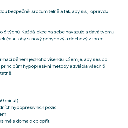
ou bezpečně, srozumitelně a tak, aby sis ji opravdu
 do 6 týdnů. Každá lekce na sebe navazuje a dává tvému
ek času, aby si nový pohybový a dechový vzorec
formací během jednoho víkendu. Cílem je, aby ses po
ěla principům hypopresivní metody a zvládla všech 5
tatně.
60 minut)
dních hypopresivních pozic
kem
es měla doma o co opřít