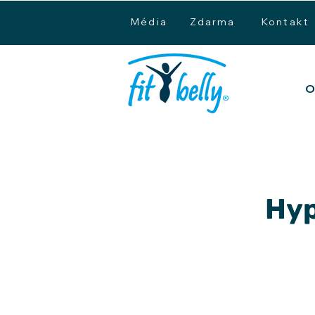
Média
Zdarma
Kontakt
O
Hyp