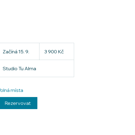
3 900
českých
Začíná 15. 9.
Z
3 900 Kč
korun
a
č
Studio Tu Alma
í
n
á
olná místa
1
5
Rezervovat
.
9
.