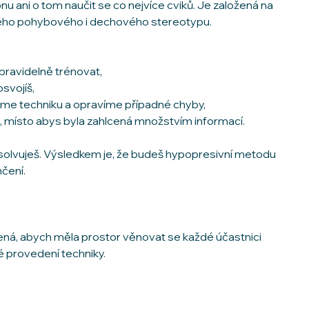
u ani o tom naučit se co nejvíce cviků. Je založená na
vého pohybového i dechového stereotypu.
pravidelně trénovat,
svojíš,
jeme techniku a opravíme případné chyby,
, místo abys byla zahlcená množstvím informací.
bsolvuješ. Výsledkem je, že budeš hypopresivní metodu
nčení.
ná, abych měla prostor věnovat se každé účastnici
é provedení techniky.