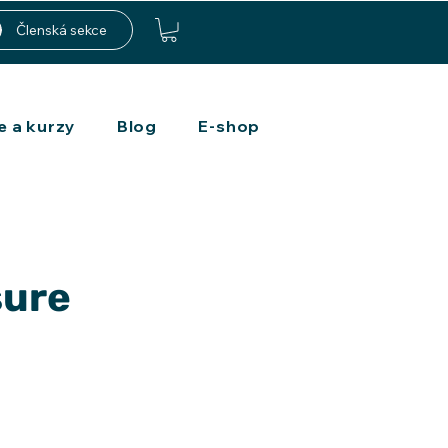
Členská sekce
e a kurzy
Blog
E-shop
sure