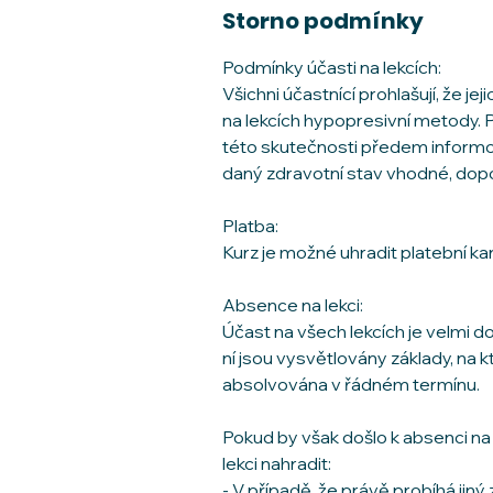
Storno podmínky
Podmínky účasti na lekcích:
Všichni účastnící prohlašují, že j
na lekcích hypopresivní metody. P
této skutečnosti předem informova
daný zdravotní stav vhodné, dopo
Platba:
Kurz je možné uhradit platební k
Absence na lekci:
Účast na všech lekcích je velmi d
ní jsou vysvětlovány základy, na kt
absolvována v řádném termínu.
Pokud by však došlo k absenci na d
lekci nahradit:
- V případě, že právě probíhá jin