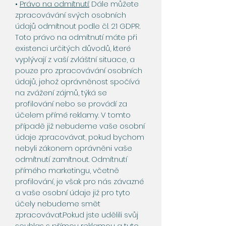
•
Právo na odmítnutí:
Dále můžete
zpracovávání svých osobních
údajů odmítnout podle čl. 21 GDPR.
Toto právo na odmítnutí máte při
existenci určitých důvodů, které
vyplývají z vaší zvláštní situace, a
pouze pro zpracovávání osobních
údajů, jehož oprávněnost spočívá
na zvážení zájmů, týká se
profilování nebo se provádí za
účelem přímé reklamy. V tomto
případě již nebudeme vaše osobní
údaje zpracovávat, pokud bychom
nebyli zákonem oprávněni vaše
odmítnutí zamítnout. Odmítnutí
přímého marketingu, včetně
profilování, je však pro nás závazné
a vaše osobní údaje již pro tyto
účely nebudeme smět
zpracovávat.Pokud jste udělili svůj
souhlas s přímou reklamou a tuto