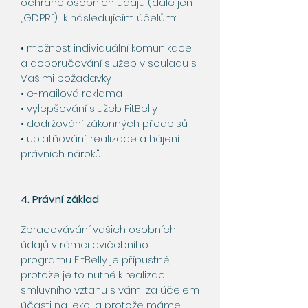
ochraně osobních údajů (dále jen
„GDPR“) k následujícím účelům:
• možnost individuální komunikace
a doporučování služeb v souladu s
Vašimi požadavky
• e-mailová reklama
• vylepšování služeb FitBelly
• dodržování zákonných předpisů
• uplatňování, realizace a hájení
právních nároků
4. Právní základ
Zpracovávání vašich osobních
údajů v rámci cvičebního
programu FitBelly je přípustné,
protože je to nutné k realizaci
smluvního vztahu s vámi za účelem
účasti na lekci a protože máme