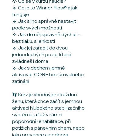
💡 Co se v kurzu naučíš?
🔹 Co je to Winner Flow® a jak
funguje
🔹 Jak si ho správně nastavit
podle svých možností
🔹 Jak do něj správně dýchat –
bez tlaku, s lehkostí
🔹 Jak jej zařadit do dvou
jednoduchých pozic, které
zvládneš i doma
🔹 Jak s dechem jemně
aktivovat CORE bez úmyslného
zatínání
👣 Kurz je vhodný pro každou
ženu, která chce začít s jemnou
aktivací hlubokého stabilizačního
systému, ať už v rámci
poporodní rehabilitace, při
potížích s pánevním dnem, nebo
jako prevence a podpora