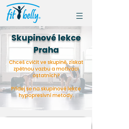
Skupinové lekce
Praha
Chceš cvičit ve skupině, získat
zpětnou vazbu a motivaci
ostatních?
Přidej se na skupinové lekce
hypopresivní metody.