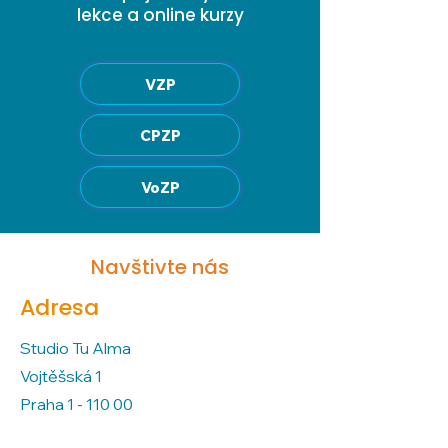
lekce a online kurzy
VZP
CPZP
VoZP
Navštivte nás
Adresa
Studio Tu Alma
Vojtěšská 1
Praha 1 - 110 00