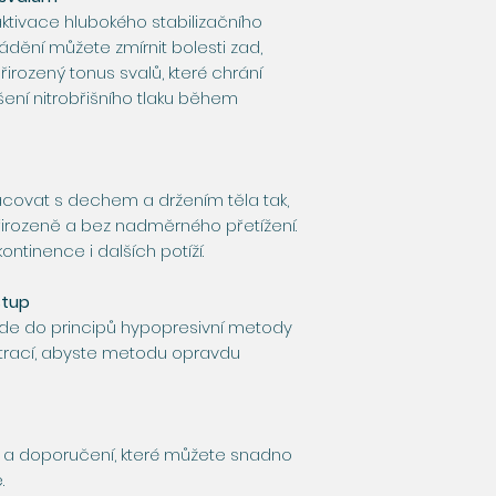
ktivace hlubokého stabilizačního
dění můžete zmírnit bolesti zad,
přirozený tonus svalů, které chrání
šení nitrobřišního tlaku během
pracovat s dechem a držením těla tak,
irozeně a bez nadměrného přetížení.
ontinence i dalších potíží.
stup
ede do principů hypopresivní metody
strací, abyste metodu opravdu
py a doporučení, které můžete snadno
.