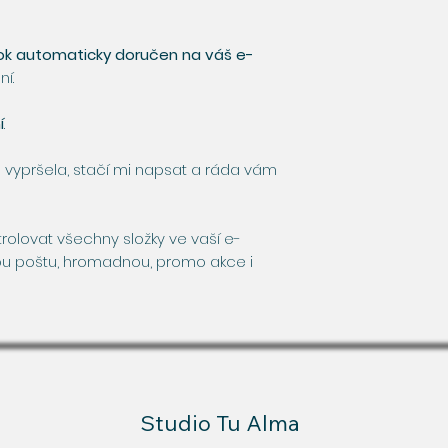
k automaticky doručen na váš e-
í.
í
.
 vypršela, stačí mi napsat a ráda vám
rolovat všechny složky ve vaší e-
u poštu, hromadnou, promo akce i
Studio Tu Alma