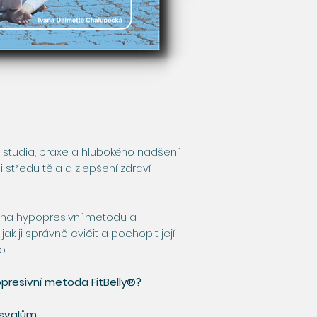
 studia, praxe a hlubokého nadšení
i středu těla a zlepšení zdraví
 na hypopresivní metodu a
ak ji správně cvičit a pochopit její
o.
presivní metoda FitBelly®?
 svalům