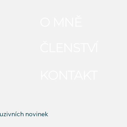
O MNĚ
ČLENSTVÍ
KONTAKT
luzivních novinek