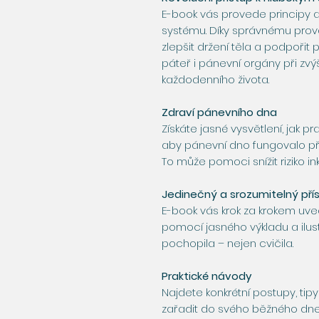
E-book vás provede principy a
systému. Díky správnému prová
zlepšit držení těla a podpořit 
páteř i pánevní orgány při zvý
každodenního života.
Zdraví pánevního dna
Získáte jasné vysvětlení, jak 
aby pánevní dno fungovalo př
To může pomoci snížit riziko ink
Jedinečný a srozumitelný pří
E-book vás krok za krokem uv
pomocí jasného výkladu a ilu
pochopila – nejen cvičila.
Praktické návody
Najdete konkrétní postupy, ti
zařadit do svého běžného dne