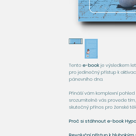
Tento
e-book
je výsledkem let
pro jedinečný přístup k aktivac
pánevního dna.
Přináší vám komplexní pohled
srozumitelně vás provede tím, j
skutečný přínos pro ženské těl
Proč si stáhnout e-book Hypo
Revoluční přístup k hlubokým