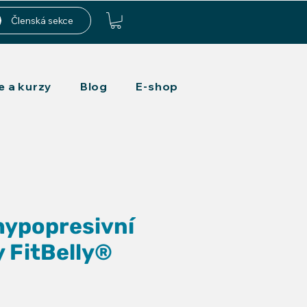
Členská sekce
e a kurzy
Blog
E-shop
hypopresivní
 FitBelly®
ena