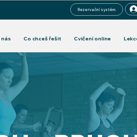
Rezervační systém
 nás
Co chceš řešit
Cvičení online
Lekc