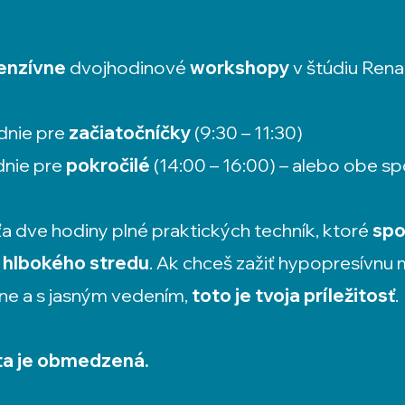
enzívne
dvojhodinové
workshopy
v štúdiu Rena
dnie pre
začiatočníčky
(9:30 – 11:30)
nie pre
pokročilé
(14:00 – 16:00) – alebo obe s
ťa dve hodiny plné praktických techník, ktoré
spo
 hlbokého stredu
. Ak chceš zažiť hypopresívnu
e a s jasným vedením,
toto je tvoja príležitosť
.
ta je obmedzená.