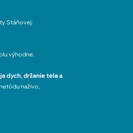
ty Stáňovej:
polu výhodne.
ja dych, držanie tela a
 metódu naživo,