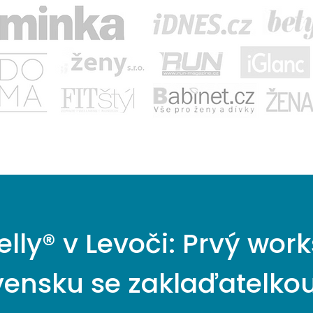
Belly® v Levoči: Prvý wo
vensku se zaklaďatelk