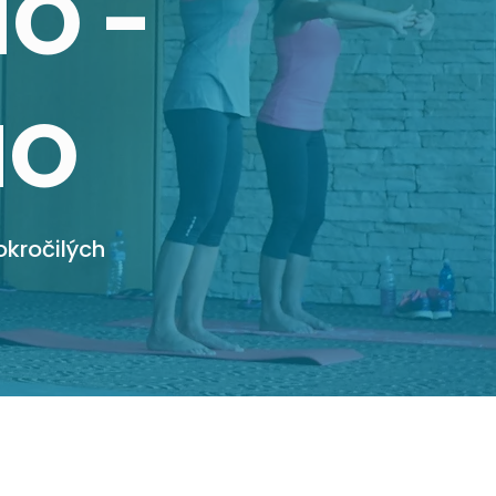
O -
NO
kročilých