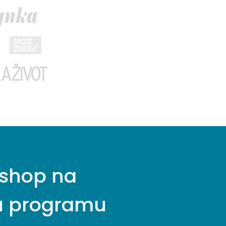
rkshop na
ou programu