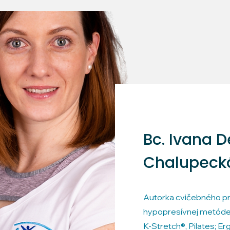
Bc. Ivana 
Chalupeck
Autorka cvičebného pro
hypopresívnej metóde,
K-Stretch®, Pilates; Er