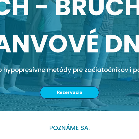
CH - BRUCH
ANVOVÉ D
 hypopresívne metódy pre začiatočníkov i po
Rezervacia
POZNÁME SA: