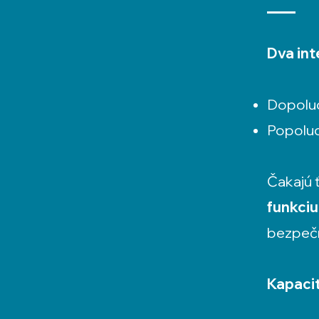
Dva int
Dopolu
Popolud
Čakajú 
funkciu
bezpečn
Kapaci