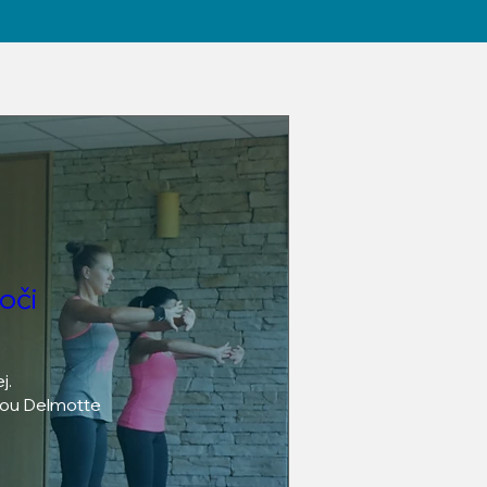
oči
.

nou Delmotte