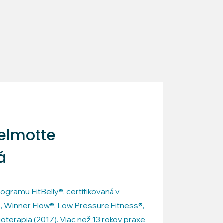
Delmotte
á
gramu FitBelly®, certifikovaná v
 Winner Flow®, Low Pressure Fitness®,
goterapia (2017). Viac než 13 rokov praxe