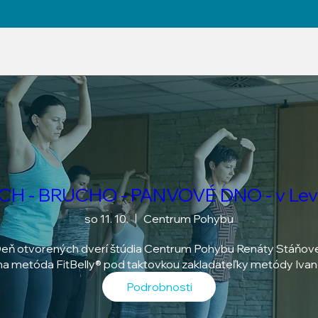
CH - BRUCHO - PANVOVÉ DNO - v Lev
so 11. 10.
Centrum Pohybu
eň otvorených dverí štúdia Centrum Pohybu Renáty Stáňovej
a metóda FitBelly® pod taktovkou zakladateľky metódy Iva
Podrobnosti