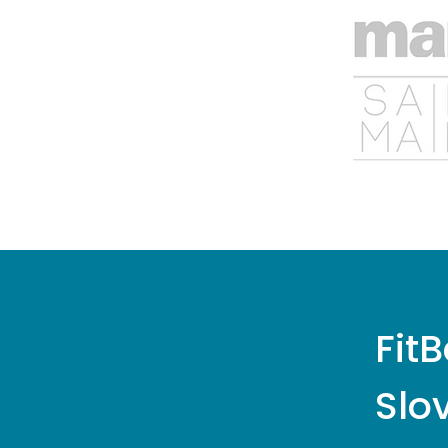
Fit
Slo