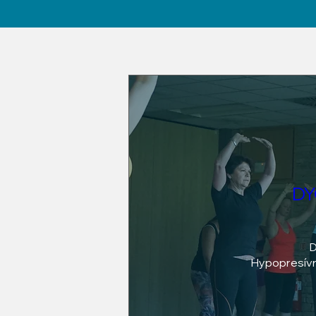
DY
D
Hypopresívn