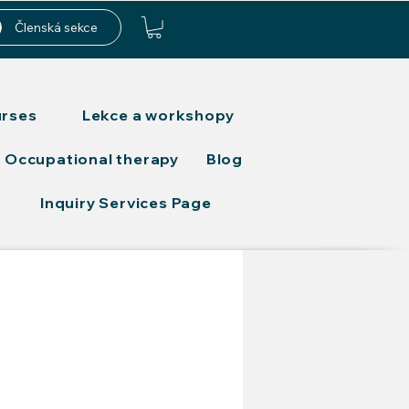
Členská sekce
urses
Lekce a workshopy
Occupational therapy
Blog
Inquiry Services Page