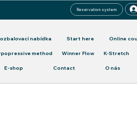
Reservation system
ozbalovací nabídka
Start here
Online co
ypopressive method
Winner Flow
K-Stretch
E-shop
Contact
O nás