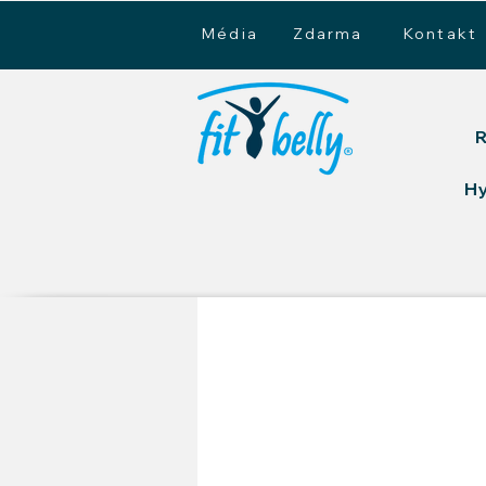
Média
Zdarma
Kontakt
R
H