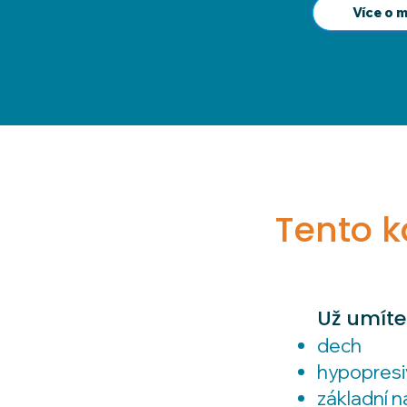
Více o 
Tento k
Už umíte
dech
hypopresi
základní n