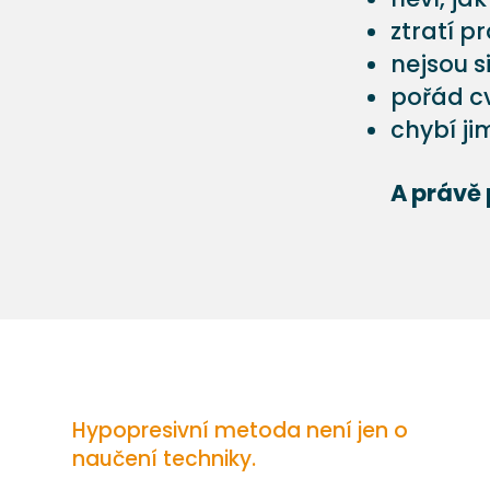
ztratí p
nejsou s
pořád cv
chybí ji
A právě 
Hypopresivní metoda není jen o
naučení techniky.