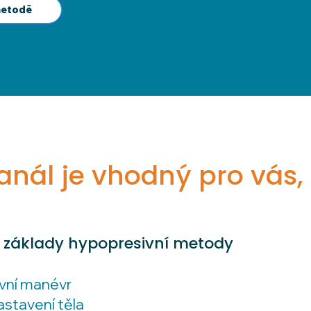
metodě
anál je vhodný pro vás
 základy hypopresivní metody
vní manévr
astavení těla