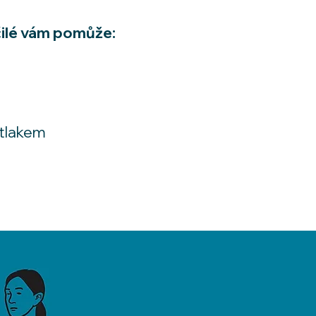
čilé vám pomůže:
 tlakem