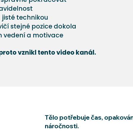
ravidelnost
i jisté technikou
ičí stejné pozice dokola
m vedení a motivace
proto vznikl tento video kanál.
Tělo potřebuje čas, opakován
náročnosti.