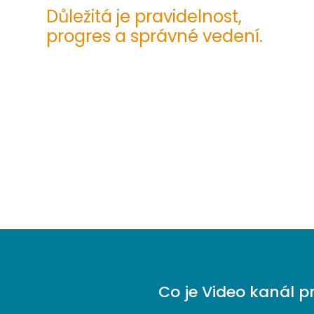
Důležitá je pravidelnost,
progres a správné vedení.
Co je Video kanál p