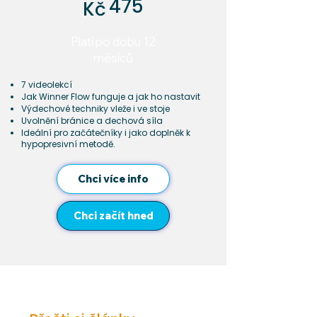
475
Kč
Platí po dobu 12
měsíců
7 videolekcí
Jak Winner Flow funguje a jak ho nastavit
Výdechové techniky vleže i ve stoje
Uvolnění bránice a dechová síla
Ideální pro začátečníky i jako doplněk k
hypopresivní metodě.
Chci více info
Chci začít hned