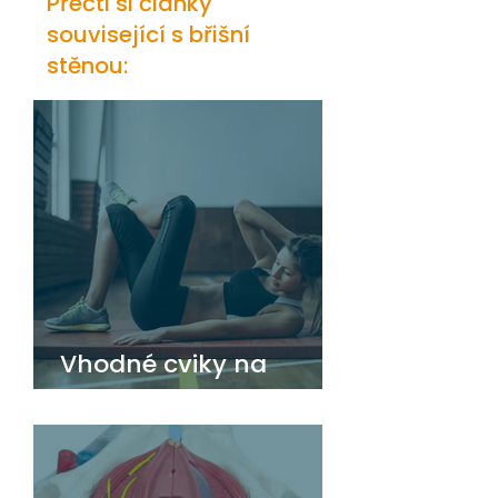
Přečti si články
související s břišní
stěnou:
Vhodné cviky na
břicho