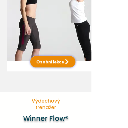
Osobní lekce
Výdechový
trenažer
Winner Flow®