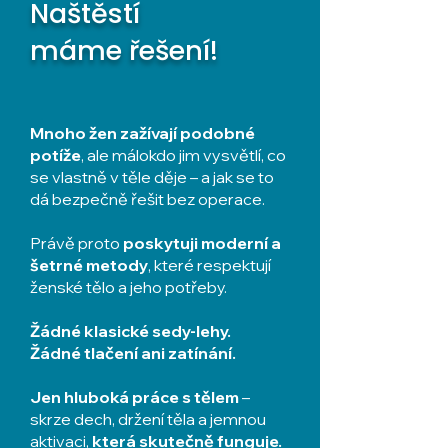
Naštěstí
máme řešení!
Mnoho žen zažívají podobné
potíže
, ale málokdo jim vysvětlí, co
se vlastně v těle děje – a jak se to
dá bezpečně řešit bez operace.
Právě proto
poskytuji moderní a
šetrné metody
, které respektují
ženské tělo a jeho potřeby.
Žádné klasické sedy-lehy.
Žádné tlačení ani zatínání.
Jen hluboká práce s tělem
–
skrze dech, držení těla a jemnou
aktivaci,
která skutečně funguje.