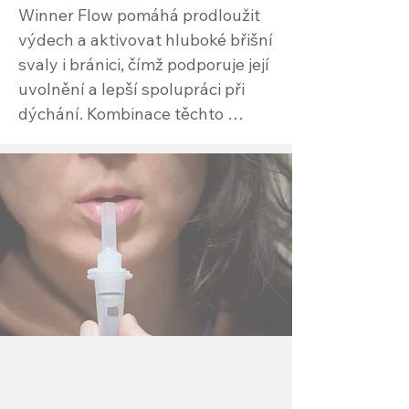
Winner Flow pomáhá prodloužit 
výdech a aktivovat hluboké břišní 
svaly i bránici, čímž podporuje její 
uvolnění a lepší spolupráci při 
dýchání. Kombinace těchto 
metod přirozeně podporuje 
trávení a zmírňuje příznaky 
refluxu.