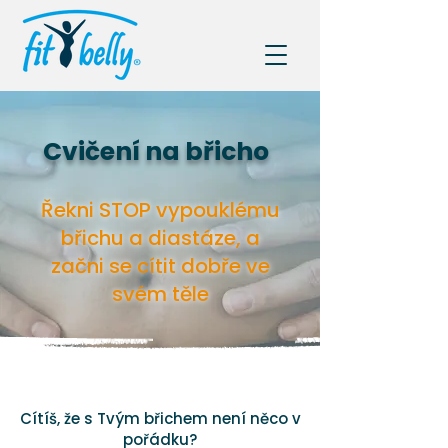
Cvičení na břicho
Řekni STOP vypouklému
břichu a diastáze, a
začni se cítit dobře ve
svém těle
Cítíš, že s Tvým břichem není něco v
pořádku?