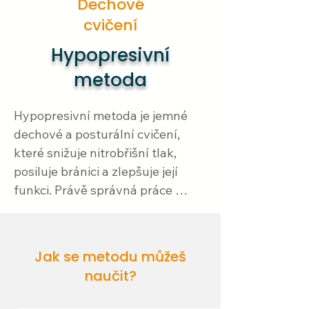
Dechové
cvičení
Hypopresivní
metoda
Hypopresivní metoda je jemné 
dechové a posturální cvičení, 
které snižuje nitrobřišní tlak, 
posiluje bránici a zlepšuje její 
funkci. Právě správná práce 
bránice je klíčová při problémech 
s refluxem – když bránice 
nefunguje dobře, oslabuje se 
Jak se metodu můžeš
dolní jícnový svěrač a kyseliny se 
naučit?
snáze vrací do jícnu.