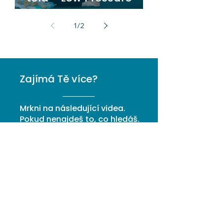
Fitness
1
/
2
Zajímá Tě více?
Mrkni na následující videa.
Pokud nenajdeš to, co hledáš.
Ozvi se mi!
Jdu Ti napsat