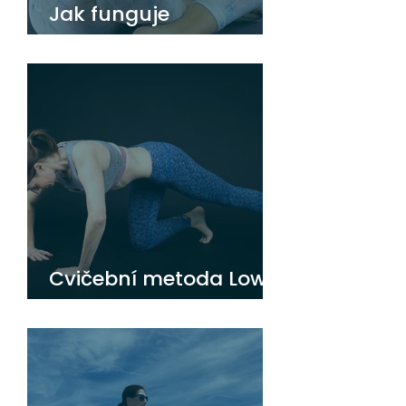
Jak funguje
Hypopresivní metoda
Cvičební metoda Low
Pressure Fitness