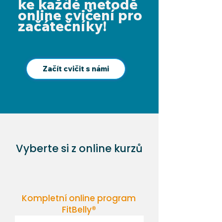
ke každé metodě
online cvičení pro
začátečníky!
Začít cvičit s námi
Vyberte si z online kurzů
Kompletní online program
FitBelly®