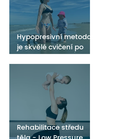
Hypopresivní metoda
je skvělé cvičení po
porodu
Rehabilitace středu
těla - Low Pressure