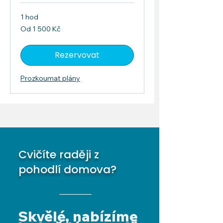
1 hod
Od
Od 1 500 Kč
1 500
českých
korun
Rezervovat
Prozkoumat plány
Cvičíte raději z
pohodlí domova?
Skvělé, nabízíme