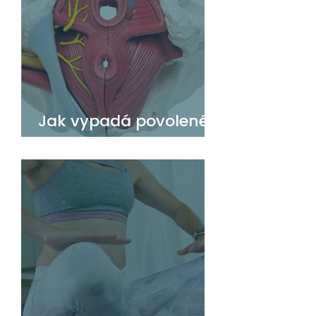
Jak vypadá povolené
pánevní dno