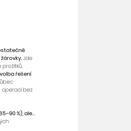
ostatečně 
 žárovky.
 Jde 
 prožitků, 
 volba řešení
. 
vůbec 
s operací bez 
85–90 %), ale…
ých 