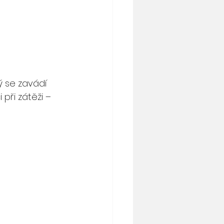
ý se zavádí 
při zátěži – 