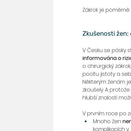
Zákrok je poměrně k
Zkušenosti žen: 
V Česku se pásky st
informována o rizi
o chirurgický zákrok
pocitu jistoty a se
Některým ženám je 
zkoušely. A protože
hlubší znalosti možn
V prvním roce po z
Mnoho žen 
ne
komplikacích v