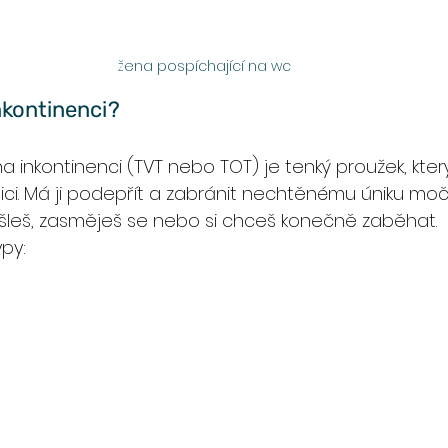
žena pospíchající na wc
nkontinenci?
a inkontinenci (TVT nebo TOT) je tenký proužek, kter
i. Má ji podepřít a zabránit nechtěnému úniku moči 
ašleš, zasměješ se nebo si chceš konečně zaběhat.
ypy: