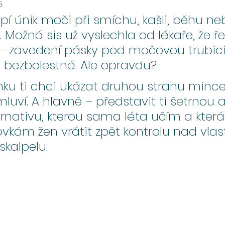
5
pí únik moči při smíchu, kašli, běhu ne
. Možná sis už vyslechla od lékaře, že ř
– zavedení pásky pod močovou trubici.
 bezbolestné. Ale opravdu?
ku ti chci ukázat druhou stranu mince,
luví. A hlavně – představit ti šetrnou a
rnativu, kterou sama léta učím a která
kám žen vrátit zpět kontrolu nad vlas
skalpelu.