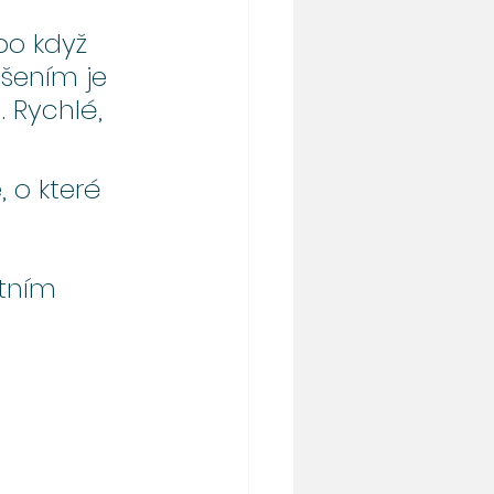
bo když 
ešením je 
 Rychlé, 
 o které 
 
 
tním 