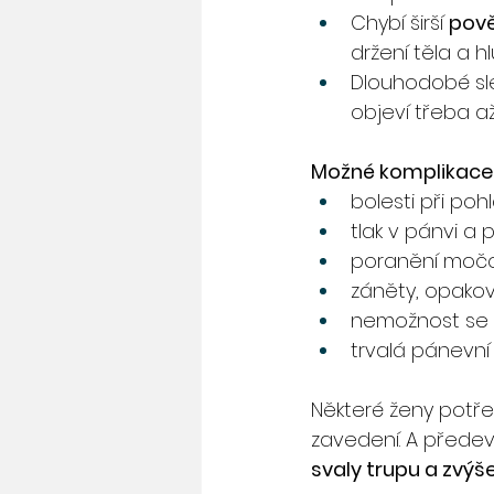
Chybí širší 
pově
držení těla a 
Dlouhodobé sle
objeví třeba až
Možné komplikace, k
bolesti při poh
tlak v pánvi a 
poranění močo
záněty, opako
nemožnost se 
trvalá pánevní
Některé ženy potře
zavedení. A předev
svaly trupu a zvýše