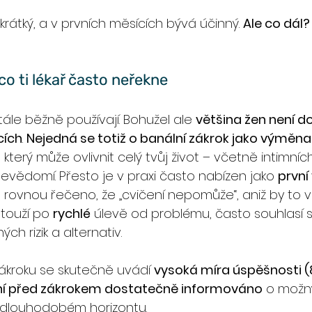
rátký, a v prvních měsících bývá účinný. 
Ale co dál?
co ti lékař často neřekne
ále běžně používají. Bohužel ale 
většina žen není d
cích
. 
Nejedná se totiž o banální zákrok jako výměna
, který může ovlivnit celý tvůj život – včetně intimních
bevědomí. Přesto je v praxi často nabízen jako 
první
rovnou řečeno, že „cvičení nepomůže“, aniž by to 
 touží po 
rychlé
 úlevě od problému, často souhlasí 
ých rizik a alternativ.
ákroku se skutečně uvádí 
vysoká míra úspěšnosti (
ní před zákrokem dostatečně informováno
 o možn
 dlouhodobém horizontu.