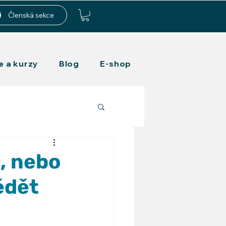
Členská sekce
e a kurzy
Blog
E-shop
, nebo
ědět