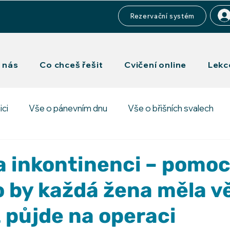
Rezervační systém
 nás
Co chceš řešit
Cvičení online
Lekc
ici
Vše o pánevním dnu
Vše o břišních svalech
a inkontinenci – pomoc
o by každá žena měla v
ž půjde na operaci