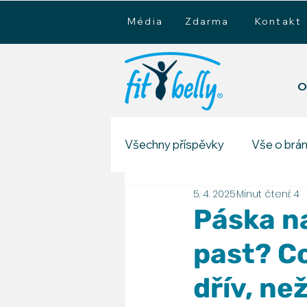
Média
Zdarma
Kontakt
O
Všechny příspěvky
Vše o brán
5. 4. 2025
Minut čtení: 4
Vše o hypopresivní metodě
Páska n
past? C
dřív, ne