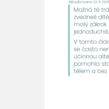
Aktualizováno:
22. 8. 202
Možná tě trá
zvedneš dítě
malý zákrok 
jednoduché,
V tomto člán
se často nem
účinnou alte
pomohla stov
tělem a bez 