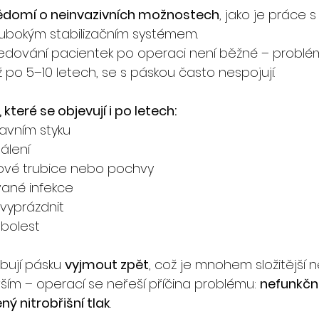
domí o neinvazivních možnostech
, jako je práce 
hlubokým stabilizačním systémem.
dování pacientek po operaci není běžné – problémy
 po 5–10 letech, se s páskou často nespojují.
teré se objevují i po letech:
lavním styku
pálení
vé trubice nebo pochvy
vané infekce
vyprázdnit
 bolest
bují pásku 
vyjmout zpět
, což je mnohem složitější ne
ším – operací se neřeší příčina problému: 
nefunkční
ný nitrobřišní tlak
.