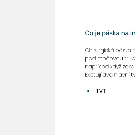
Co je páska na i
Chirurgická páska n
pod močovou trubic
například když zak
Existují dva hlavní t
TVT