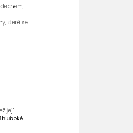
s dechem, 
, které se 
ž její 
 hluboké 